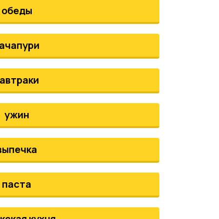
обеды
ачапури
автраки
ужин
выпечка
паста
кская кухня