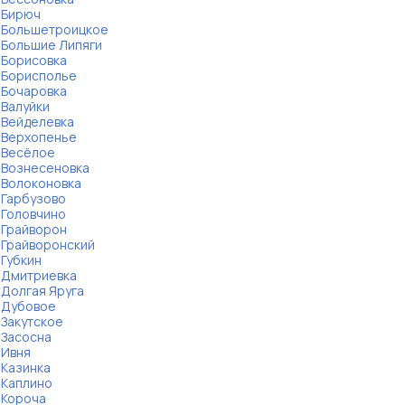
Бирюч
Большетроицкое
Большие Липяги
Борисовка
Борисполье
Бочаровка
Валуйки
Вейделевка
Верхопенье
Весёлое
Вознесеновка
Волоконовка
Гарбузово
Головчино
Грайворон
Грайворонский
Губкин
Дмитриевка
Долгая Яруга
Дубовое
Закутское
Засосна
Ивня
Казинка
Каплино
Короча