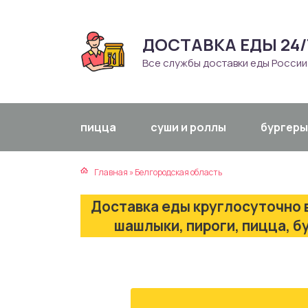
ДОСТАВКА ЕДЫ 24/
атская кухня
траки
Все службы доставки еды России
зинская кухня
ды
айская кухня
ны
пицца
суши и роллы
бургеры
екская кухня
чики
Главная
»
Белгородская область
нская кухня
ечка
Доставка еды круглосуточно в
ерты
шашлыки, пироги, пицца, б
епродукты
та