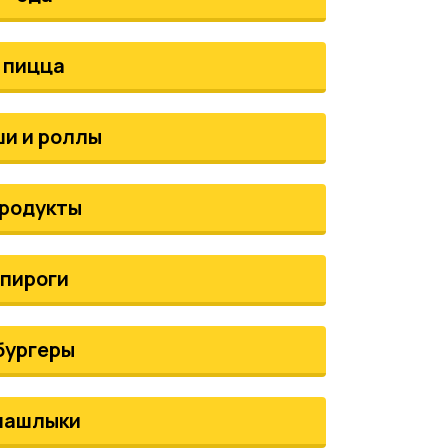
пицца
ши и роллы
родукты
пироги
бургеры
шашлыки