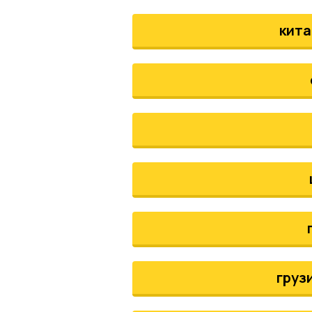
кита
груз