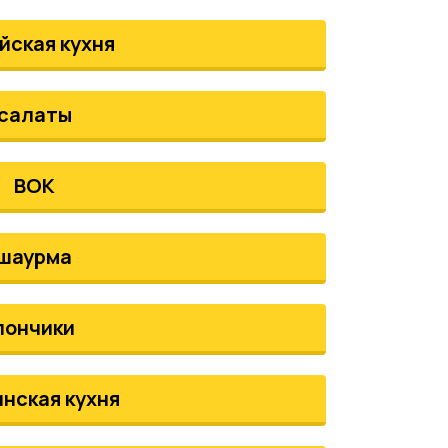
йская кухня
салаты
ВОК
шаурма
пончики
инская кухня