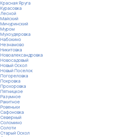
Красная Яруга
Курасовка
Лесной
Майский
Мичуринский
Муром
Мухоудеровка
Набокино
Незнамово
Никитовка
Новоалександровка
Новосадовый
Новый Оскол
Новый Поселок
Погореловка
Покровка
Прохоровка
Пятницкое
Разумное
Ракитное
Ровеньки
Сафоновка
Северный
Соломино
Солоти
Старый Оскол