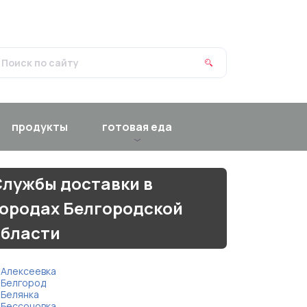
продукты
готовая еда
лужбы доставки в
городах Белгородской
области
Алексеевка
Белгород
Белянка
Бессоновка