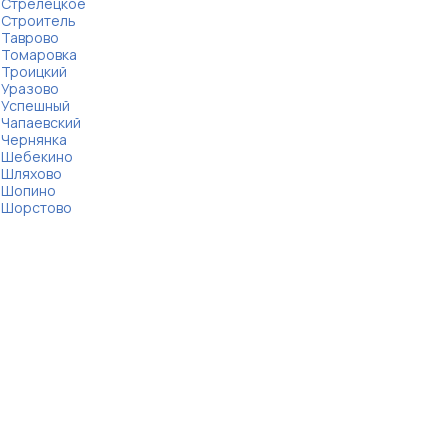
Стрелецкое
Строитель
Таврово
Томаровка
Троицкий
Уразово
Успешный
Чапаевский
Чернянка
Шебекино
Шляхово
Шопино
Шорстово