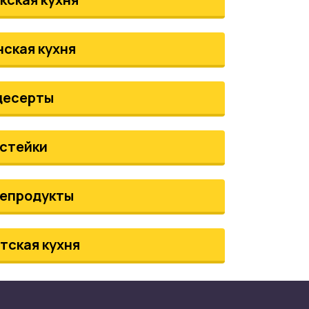
нская кухня
десерты
стейки
епродукты
тская кухня