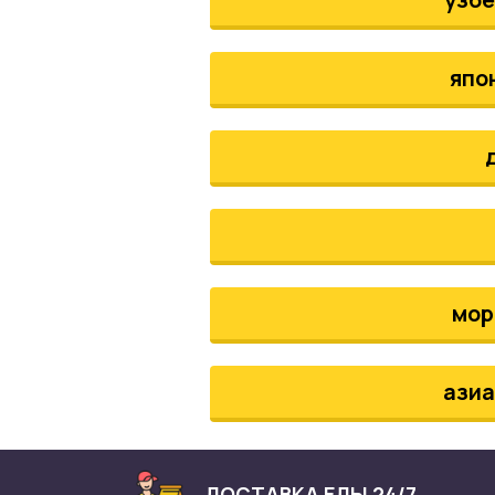
япо
мор
азиа
ДОСТАВКА ЕДЫ 24/7