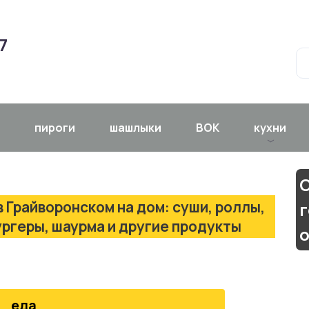
7
пироги
шашлыки
ВОК
кухни
С
 Грайворонском на дом: суши, роллы,
ургеры, шаурма и другие продукты
еда