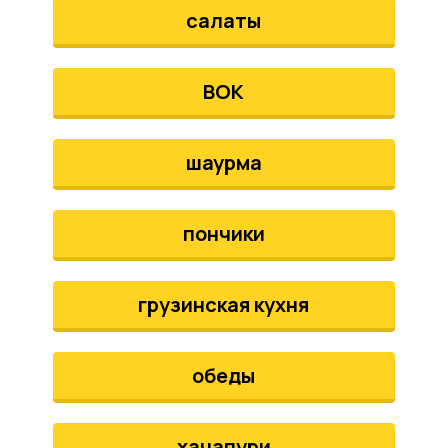
салаты
ВОК
шаурма
пончики
грузинская кухня
обеды
хачапури