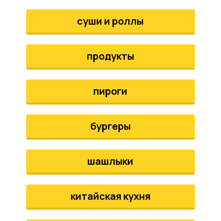
аты
суши и роллы
йки
продукты
апури
рма
пироги
бургеры
шашлыки
китайская кухня