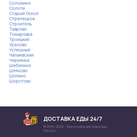
Соломино
Солоти
Старый Оскол
Стрелецкое
Строитель
Таврово
Томаровка
Троицкий
Уразово
Успешный
Чапаевский
Чернянка
Шебекино
Шляхово
Шопино
Шорстово
ДОСТАВКА ЕДЫ 24/7
© 2018–2026 – Все службы доставки еды
России