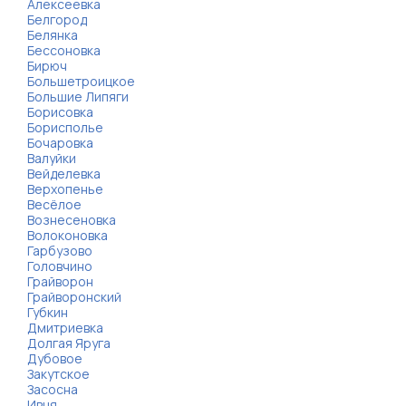
Алексеевка
Белгород
Белянка
Бессоновка
Бирюч
Большетроицкое
Большие Липяги
Борисовка
Борисполье
Бочаровка
Валуйки
Вейделевка
Верхопенье
Весёлое
Вознесеновка
Волоконовка
Гарбузово
Головчино
Грайворон
Грайворонский
Губкин
Дмитриевка
Долгая Яруга
Дубовое
Закутское
Засосна
Ивня