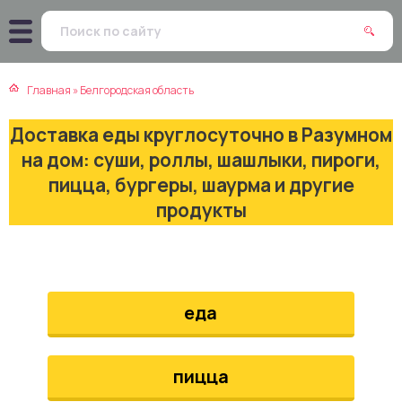
атская кухня
траки
Главная
»
Белгородская область
зинская кухня
ды
Доставка еды круглосуточно в Разумном
айская кухня
ны
на дом: суши, роллы, шашлыки, пироги,
пицца, бургеры, шаурма и другие
екская кухня
чики
продукты
нская кухня
ечка
ерты
еда
епродукты
пицца
та