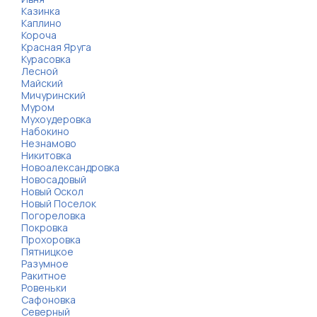
Казинка
Каплино
Короча
Красная Яруга
Курасовка
Лесной
Майский
Мичуринский
Муром
Мухоудеровка
Набокино
Незнамово
Никитовка
Новоалександровка
Новосадовый
Новый Оскол
Новый Поселок
Погореловка
Покровка
Прохоровка
Пятницкое
Разумное
Ракитное
Ровеньки
Сафоновка
Северный