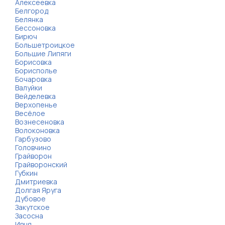
Алексеевка
Белгород
Белянка
Бессоновка
Бирюч
Большетроицкое
Большие Липяги
Борисовка
Борисполье
Бочаровка
Валуйки
Вейделевка
Верхопенье
Весёлое
Вознесеновка
Волоконовка
Гарбузово
Головчино
Грайворон
Грайворонский
Губкин
Дмитриевка
Долгая Яруга
Дубовое
Закутское
Засосна
Ивня