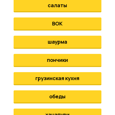
салаты
ВОК
шаурма
пончики
грузинская кухня
обеды
хачапури