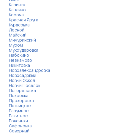
Казинка
Каплино
Короча
Красная Яруга
Курасовка
Лесной
Майский
Мичуринский
Муром
Мухоудеровка
Набокино
Незнамово
Никитовка
Новоалександровка
Новосадовый
Новый Оскол
Новый Поселок
Погореловка
Покровка
Прохоровка
Пятницкое
Разумное
Ракитное
Ровеньки
Сафоновка
Северный