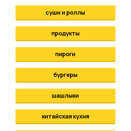
аты
суши и роллы
йки
продукты
апури
рма
пироги
бургеры
шашлыки
китайская кухня