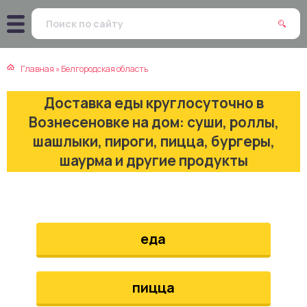
атская кухня
траки
Главная
»
Белгородская область
зинская кухня
ды
Доставка еды круглосуточно в
айская кухня
ны
Вознесеновке на дом: суши, роллы,
шашлыки, пироги, пицца, бургеры,
екская кухня
чики
шаурма и другие продукты
нская кухня
ечка
ерты
еда
епродукты
пицца
та