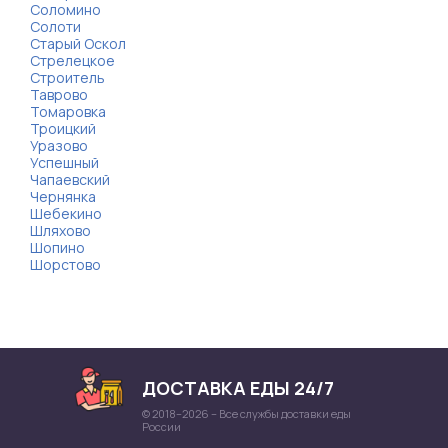
Соломино
Солоти
Старый Оскол
Стрелецкое
Строитель
Таврово
Томаровка
Троицкий
Уразово
Успешный
Чапаевский
Чернянка
Шебекино
Шляхово
Шопино
Шорстово
ДОСТАВКА ЕДЫ 24/7
© 2018–2026 – Все службы доставки еды
России