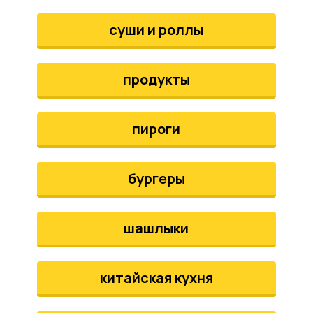
аты
суши и роллы
йки
продукты
апури
рма
пироги
бургеры
шашлыки
китайская кухня