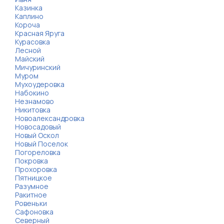
Казинка
Каплино
Короча
Красная Яруга
Курасовка
Лесной
Майский
Мичуринский
Муром
Мухоудеровка
Набокино
Незнамово
Никитовка
Новоалександровка
Новосадовый
Новый Оскол
Новый Поселок
Погореловка
Покровка
Прохоровка
Пятницкое
Разумное
Ракитное
Ровеньки
Сафоновка
Северный