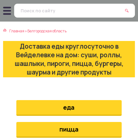
атская кухня
траки
Главная
»
Белгородская область
зинская кухня
ды
Доставка еды круглосуточно в
айская кухня
ны
Вейделевке на дом: суши, роллы,
шашлыки, пироги, пицца, бургеры,
екская кухня
чики
шаурма и другие продукты
нская кухня
ечка
ерты
еда
епродукты
пицца
та