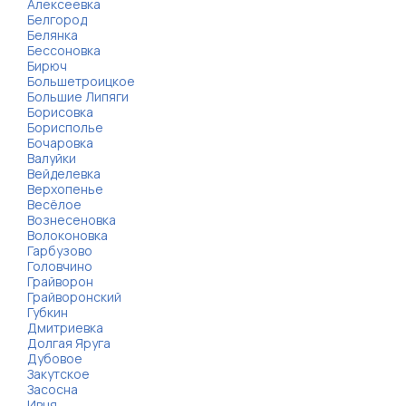
Алексеевка
Белгород
Белянка
Бессоновка
Бирюч
Большетроицкое
Большие Липяги
Борисовка
Борисполье
Бочаровка
Валуйки
Вейделевка
Верхопенье
Весёлое
Вознесеновка
Волоконовка
Гарбузово
Головчино
Грайворон
Грайворонский
Губкин
Дмитриевка
Долгая Яруга
Дубовое
Закутское
Засосна
Ивня