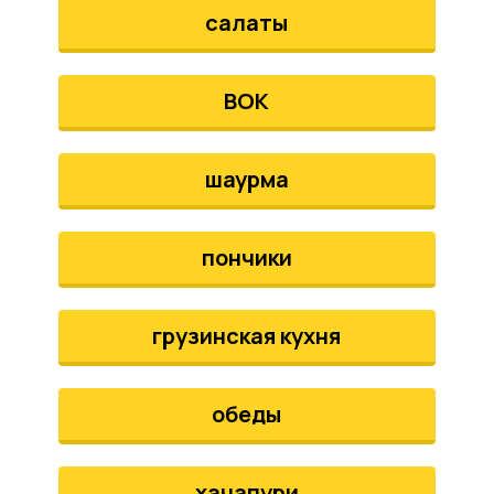
салаты
ВОК
шаурма
пончики
грузинская кухня
обеды
хачапури