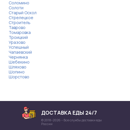
Соломино
Солоти
Старый Оскол
Стрелецкое
Строитель
Таврово
Томаровка
Троицкий
Уразово
Успешный
Чапаевский
Чернянка
Шебекино
Шляхово
Шопино
Шорстово
ДОСТАВКА ЕДЫ 24/7
© 2018–2026 – Все службы доставки еды
России