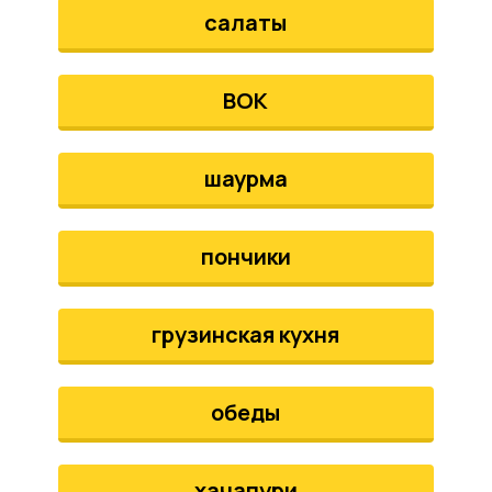
салаты
ВОК
шаурма
пончики
грузинская кухня
обеды
хачапури