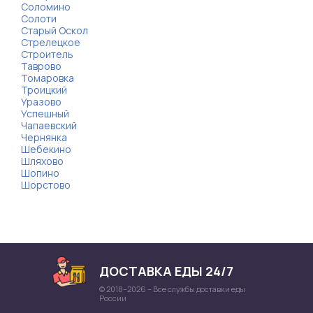
Соломино
Солоти
Старый Оскол
Стрелецкое
Строитель
Таврово
Томаровка
Троицкий
Уразово
Успешный
Чапаевский
Чернянка
Шебекино
Шляхово
Шопино
Шорстово
ДОСТАВКА ЕДЫ 24/7
© 2018–2026 – Все службы доставки еды
России