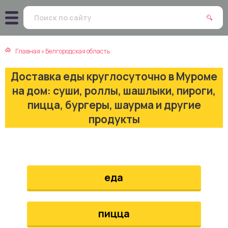
атская кухня
траки
Главная
»
Белгородская область
зинская кухня
ды
Доставка еды круглосуточно в Муроме
айская кухня
ны
на дом: суши, роллы, шашлыки, пироги,
пицца, бургеры, шаурма и другие
екская кухня
чики
продукты
нская кухня
ечка
ерты
еда
епродукты
пицца
та