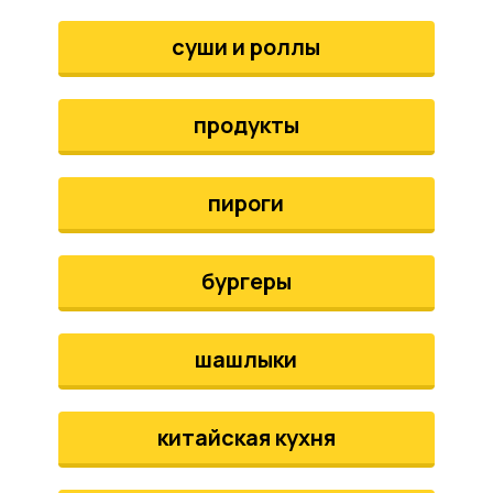
аты
суши и роллы
йки
продукты
апури
рма
пироги
бургеры
шашлыки
китайская кухня