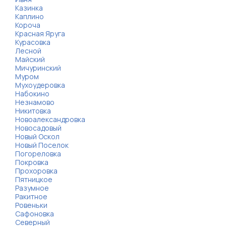
Казинка
Каплино
Короча
Красная Яруга
Курасовка
Лесной
Майский
Мичуринский
Муром
Мухоудеровка
Набокино
Незнамово
Никитовка
Новоалександровка
Новосадовый
Новый Оскол
Новый Поселок
Погореловка
Покровка
Прохоровка
Пятницкое
Разумное
Ракитное
Ровеньки
Сафоновка
Северный