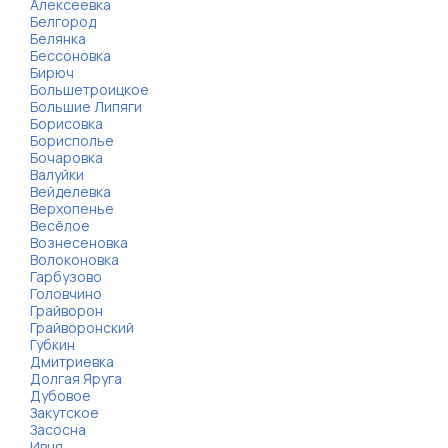
Алексеевка
Белгород
Белянка
Бессоновка
Бирюч
Большетроицкое
Большие Липяги
Борисовка
Борисполье
Бочаровка
Валуйки
Вейделевка
Верхопенье
Весёлое
Вознесеновка
Волоконовка
Гарбузово
Головчино
Грайворон
Грайворонский
Губкин
Дмитриевка
Долгая Яруга
Дубовое
Закутское
Засосна
Ивня