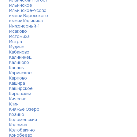
Ильинское
Ильинское-Усово
имени Воровского
имени Калинина
Инженерный-1
Исаково
Истомиха
Истра
Иудино
Кабаново
Калининец
Калиново
Капань
Каринское
Карпово
Кашира
Каширское
Кировский
Киясово
Клин
Княжье Озеро
Козино
Коломенский
Коломна
Колюбакино
Конобеево