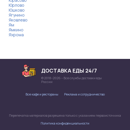
Юрасово
Юрлово
Юшково
Ягунино
Яковлево
Ям
Ямкино
Яхрома
ДОСТАВКА ЕДЫ 24/7
© 2018–2026 – Все службы доставки еды
России
Все кафе и рестораны
Реклама и сотрудничество
Перепечатка материалов разрешена только с указанием первоисточника
Политика конфиденциальности