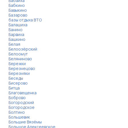
Бабаиха
Бабкино
Бавыкино
Базарово
базы отдыха ВТО
Балашиха
Банино
Барвиха
Башкино
Белая
Белоозёрский
Белоомут
Беляниново
Бережки
Березнецово
Березняки
Беседы
Бисерово
Битца
Благовещенка
Боброво
Богородский
Богородское
Болтино
Большевик
Большие Вязёмы
Большое Алексеевское