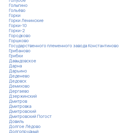
Голубое
Голыгино
Гольёво
Горки
Горки Ленинские
Горки-10
Горки-2
Городково
Горшково
Государственного племенного завода Константиново
Грибаново
Грибки
Давыдовское
Дарна
Дарьино
Деденево
Дедовск
Демихово
Дергаево
Дзержинский
Дмитров
Дмитровка
Дмитровский
Дмитровский Погост
Довиль
Долгое Лёдово
Долгопрудный