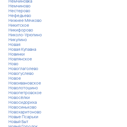
Немчиновка
Немчиново
Нестерово
Нефедьево
Нижнее Мячково
Никитское
Никифорово
Николо-Урюпино
Никулино
Новая
Новая Купавна
Новинки
Новлянское
Ново
Новоглаголево
Новогуслево
Новое
Новоивановское
Новолотошино
Новопетровское
Новосёлки
Новосидориха
Новосиньково
Новохаритоново
Новые Псарьки
Новый Быт
Новый Городок