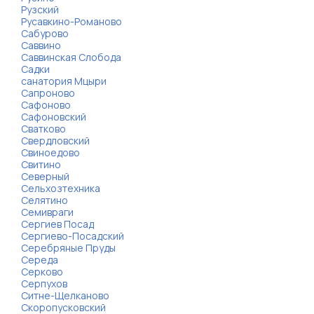
Рузский
Русавкино-Романово
Сабурово
Саввино
Саввинская Слобода
Садки
санатория Мцыри
Сапроново
Сафоново
Сафоновский
Сватково
Свердловский
Свиноедово
Свитино
Северный
Сельхозтехника
Селятино
Семивраги
Сергиев Посад
Сергиево-Посадский
Серебряные Пруды
Середа
Серково
Серпухов
Ситне-Щелканово
Скоропусковский