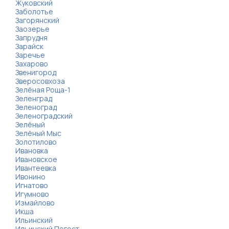
Жуковский
Заболотье
Загорянский
Заозерье
Запрудня
Зарайск
Заречье
Захарово
Звенигород
Зверосовхоза
Зелёная Роща-1
Зеленград
Зеленоград
Зеленоградский
Зелёный
Зелёный Мыс
Золотилово
Ивановка
Ивановское
Ивантеевка
Ивонино
Игнатово
Игумново
Измайлово
Икша
Ильинский
Ильинский Погост