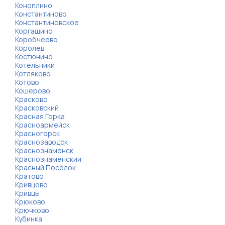
Коноплино
Константиново
Константиновское
Коргашино
Коробчеево
Королёв
Костюнино
Котельники
Котляково
Котово
Кошерово
Красково
Красковский
Красная Горка
Красноармейск
Красногорск
Краснозаводск
Краснознаменск
Краснознаменский
Красный Посёлок
Кратово
Кривцово
Кривцы
Крюково
Крючково
Кубинка