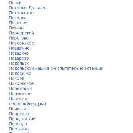
Пески
Петрово-Дальнее
Петровское
Пехорка
Пешково
Пикино
Пионерский
Пирогово
Плесенское
Плешкино
Повадино
Поварово
Подольск
Подольской машинно-испытательной станции
Подосинки
Покров
Покровское
Полежайки
Полушкино
Поречье
посёлок Звёздный
Починки
Поярково
Правдинский
Проводы
Протвино