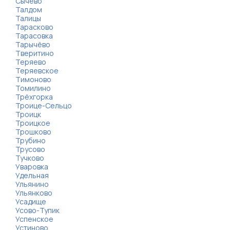
Сычёво
Талдом
Талицы
Тарасково
Тарасовка
Тарычёво
Тверитино
Теряево
Теряевское
Тимоново
Томилино
Трёхгорка
Троице-Сельцо
Троицк
Троицкое
Трошково
Трубино
Трусово
Тучково
Уваровка
Удельная
Ульянино
Ульянково
Усадище
Усово-Тупик
Успенское
Устиново