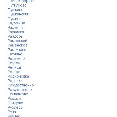
Птицефабрики
Путилково
Пушкино
Пушкинский
Пущино
Радужный
Радумля
Развилка
Раздоры
Раменский
Раменское
Растуново
Ратчино
Редькино
Реутов
Речицы
Ржавки
Родионовка
Родники
Рождественно
Рождествено
Ромашково
Рошаль
Ртищево
Рублёво
Руза
Рузино