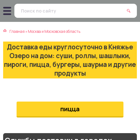
атская кухня
траки
Главная
»
Москва и Московская область
зинская кухня
ды
Доставка еды круглосуточно в Княжье
айская кухня
ны
Озеро на дом: суши, роллы, шашлыки,
пироги, пицца, бургеры, шаурма и другие
екская кухня
чики
продукты
нская кухня
ечка
ерты
пицца
епродукты
та