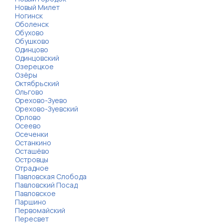
Новый Милет
Ногинск
Оболенск
Обухово
Обушково
Одинцово
Одинцовский
Озерецкое
Озёры
Октябрьский
Ольгово
Орехово-Зуево
Орехово-Зуевский
Орлово
Осеево
Осеченки
Останкино
Осташёво
Островцы
Отрадное
Павловская Слобода
Павловский Посад
Павловское
Паршино
Первомайский
Пересвет