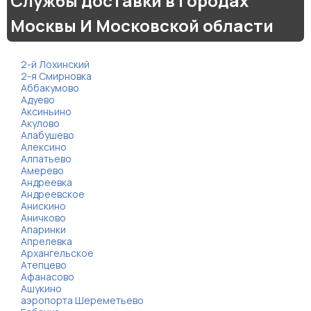
Службы доставки в городах
аты
Москвы И Московской области
йки
2-й Лохинский
2-я Смирновка
апури
Аббакумово
Адуево
Аксиньино
рма
Акулово
Алабушево
Алексино
Алпатьево
Амерево
Андреевка
Андреевское
Анискино
Аничково
Апаринки
Апрелевка
Архангельское
Атепцево
Афанасово
Ашукино
аэропорта Шереметьево