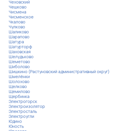
Чеховский
Чешково
Чисмена
Чисменское
Чкалово
Чулково
Шаликово
Шарапово
Шатура
Шатурторф
Шаховская
Шелудьково
Шеметово
Шиболово
Шишкино (Растуновский административный округ)
Шмелёнки
Шолохово
Щелково
Щемилово
Щербинка
Электрогорск
Электроизолятор
Электросталь
Электроугли
Юдино
Юность