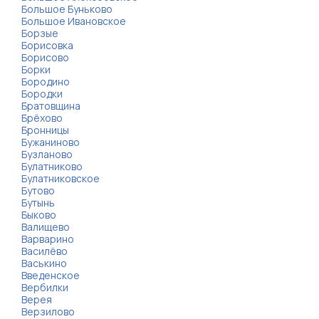
Большое Буньково
Большое Ивановское
Борзые
Борисовка
Борисово
Борки
Бородино
Бородки
Братовщина
Брёхово
Бронницы
Бужаниново
Бузланово
Булатниково
Булатниковское
Бутово
Бутынь
Быково
Валищево
Варварино
Василёво
Васькино
Введенское
Вербилки
Верея
Верзилово