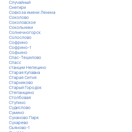
Случайный
Снегири
Совхоза имени Ленина
Соколово
Соколовское
Сокольники
Солнечногорск
Солослово
Софрино
Софрино-1
Софьино
Спас-Тешилово
Спасс
станции Непецино
Старая Купавна
Старая Ситня
Старниково
Старый Городок
Степанщино
Столбовая
Ступино
Судислово
Сумино
Суханово Парк
Сухарево
Съяново-1