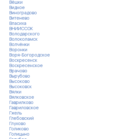
Вёшки
Видное
Виноградово
Витенево
Власиха
ВНИИССОК
Володарского
Волоколамск
Волчёнки
Воронки
Воря-Богородское
Воскресенск
Воскресенское
Врачово
Вырубово
Высоково
Высоковск
Вялки
Вялковское
Гаврилково
Гавриловское
Гжель
Глебовский
Глухово
Голиково
Голицыно