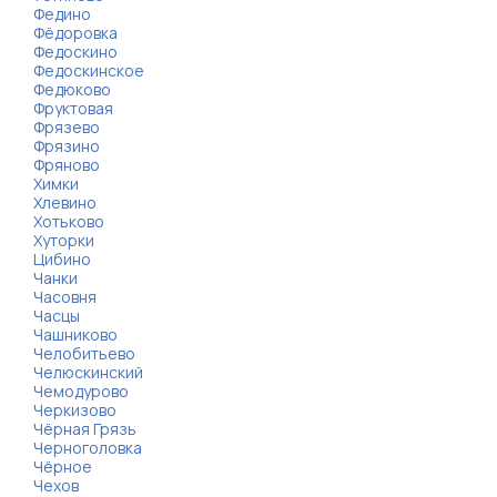
Федино
Фёдоровка
Федоскино
Федоскинское
Федюково
Фруктовая
Фрязево
Фрязино
Фряново
Химки
Хлевино
Хотьково
Хуторки
Цибино
Чанки
Часовня
Часцы
Чашниково
Челобитьево
Челюскинский
Чемодурово
Черкизово
Чёрная Грязь
Черноголовка
Чёрное
Чехов