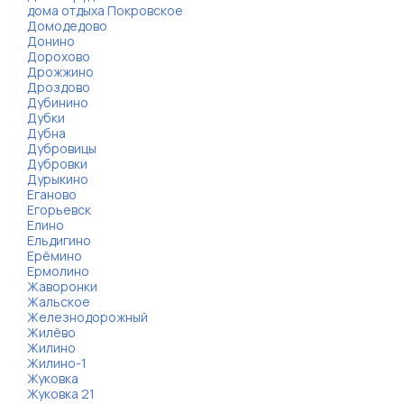
дома отдыха Покровское
Домодедово
Донино
Дорохово
Дрожжино
Дроздово
Дубинино
Дубки
Дубна
Дубровицы
Дубровки
Дурыкино
Еганово
Егорьевск
Елино
Ельдигино
Ерёмино
Ермолино
Жаворонки
Жальское
Железнодорожный
Жилёво
Жилино
Жилино-1
Жуковка
Жуковка 21