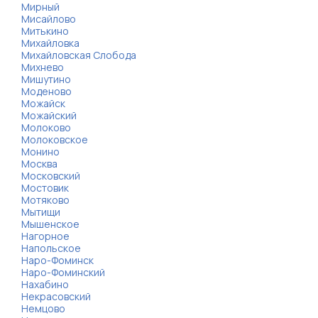
Мирный
Мисайлово
Митькино
Михайловка
Михайловская Слобода
Михнево
Мишутино
Моденово
Можайск
Можайский
Молоково
Молоковское
Монино
Москва
Московский
Мостовик
Мотяково
Мытищи
Мышенское
Нагорное
Напольское
Наро-Фоминск
Наро-Фоминский
Нахабино
Некрасовский
Немцово