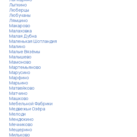
Лыткино
Люберцы
Любучаны
Лямцино
Макарово
Малаховка
Малая Дубна
Маленькая Шотландия
Малино
Малые Вязёмы
Малышево
Мамоново
Мартемьяново
Марусино
Марфино
Марьино
Матвейково
Матчино
Машково
Мебельной Фабрики
Медвежьи Озёра
Мелоди
Мендюкино
Мечниково
Мещерино
Мильково