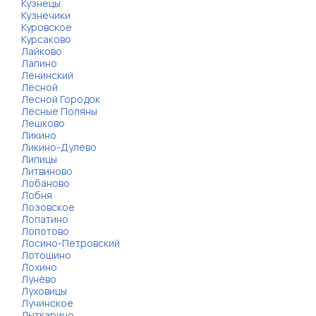
Кузнецы
Кузнечики
Куровское
Курсаково
Лайково
Лапино
Ленинский
Лесной
Лесной Городок
Лесные Поляны
Лешково
Ликино
Ликино-Дулево
Липицы
Литвиново
Лобаново
Лобня
Лозовское
Лопатино
Лопотово
Лосино-Петровский
Лотошино
Лохино
Лунёво
Луховицы
Лучинское
Лыткарино