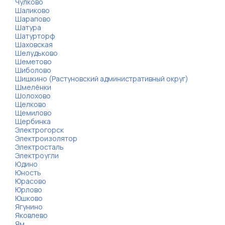
Чулково
Шаликово
Шарапово
Шатура
Шатурторф
Шаховская
Шелудьково
Шеметово
Шиболово
Шишкино (Растуновский административный округ)
Шмелёнки
Шолохово
Щелково
Щемилово
Щербинка
Электрогорск
Электроизолятор
Электросталь
Электроугли
Юдино
Юность
Юрасово
Юрлово
Юшково
Ягунино
Яковлево
Ям