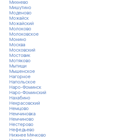
Михнево
Мишутино
Моденово
Можайск
Можайский
Молоково
Молоковское
Монино
Москва
Московский
Мостовик
Мотяково
Мытищи
Мышенское
Нагорное
Напольское
Наро-Фоминск
Наро-Фоминский
Нахабино
Некрасовский
Немцово
Немчиновка
Немчиново
Нестерово
Нефедьево
Нижнее Мячково