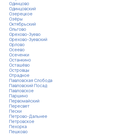
Одинцово
Одинцовский
Озерецкое
Озёры
Октябрьский
Ольгово
Орехово-Зуево
Орехово-Зуевский
Орлово
Осеево
Осеченки
Останкино
Осташёво
Островцы
Отрадное
Павловская Слобода
Павловский Посад
Павловское
Паршино
Первомайский
Пересвет
Пески
Петрово-Дальнее
Петровское
Пехорка
Пешково