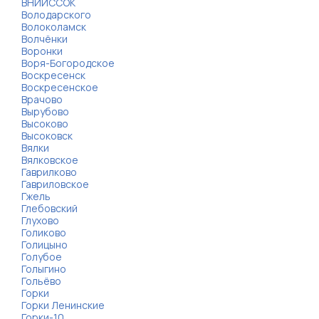
ВНИИССОК
Володарского
Волоколамск
Волчёнки
Воронки
Воря-Богородское
Воскресенск
Воскресенское
Врачово
Вырубово
Высоково
Высоковск
Вялки
Вялковское
Гаврилково
Гавриловское
Гжель
Глебовский
Глухово
Голиково
Голицыно
Голубое
Голыгино
Гольёво
Горки
Горки Ленинские
Горки-10