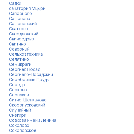
Садки
санатория Мцыри
Сапроново
Сафоново
Сафоновский
Сватково
Свердловский
Свиноедово
Свитино
Северный
Сельхозтехника
Селятино
Семивраги
Сергиев Посад
Сергиево-Посадский
Серебряные Пруды
Середа
Серково
Серпухов
Ситне-Щелканово
Скоропусковский
Случайный
Снегири
Совхоза имени Ленина
Соколово
Соколовское