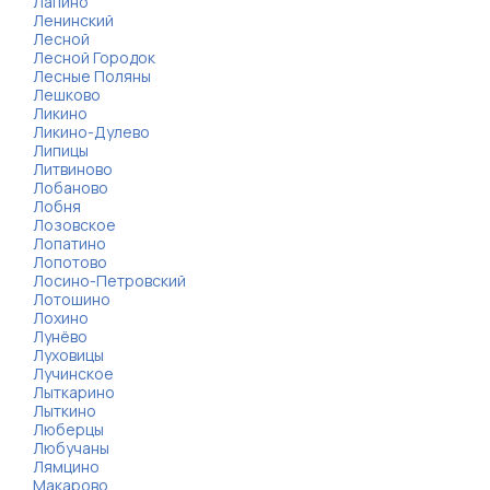
Лапино
Ленинский
Лесной
Лесной Городок
Лесные Поляны
Лешково
Ликино
Ликино-Дулево
Липицы
Литвиново
Лобаново
Лобня
Лозовское
Лопатино
Лопотово
Лосино-Петровский
Лотошино
Лохино
Лунёво
Луховицы
Лучинское
Лыткарино
Лыткино
Люберцы
Любучаны
Лямцино
Макарово