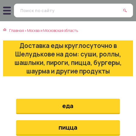
атская кухня
траки
Главная
»
Москва и Московская область
зинская кухня
ды
Доставка еды круглосуточно в
айская кухня
ны
Шелудькове на дом: суши, роллы,
шашлыки, пироги, пицца, бургеры,
екская кухня
чики
шаурма и другие продукты
нская кухня
ечка
ерты
еда
епродукты
пицца
та