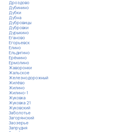
Дроздово
Дубинино
Дубки
Дубна
Дубровицы
Дубровки
Дурыкино
Еганово
Егорьевск
Елино
Ельдигино
Ерёмино
Ермолино
Жаворонки
Жальское
Железнодорожный
Жилёво
Жилино
Жилино-1
Жуковка
Жуковка 21
Жуковский
Заболотье
Загорянский
Заозерье
Запрудня