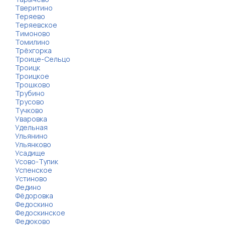
Тверитино
Теряево
Теряевское
Тимоново
Томилино
Трёхгорка
Троице-Сельцо
Троицк
Троицкое
Трошково
Трубино
Трусово
Тучково
Уваровка
Удельная
Ульянино
Ульянково
Усадище
Усово-Тупик
Успенское
Устиново
Федино
Фёдоровка
Федоскино
Федоскинское
Федюково