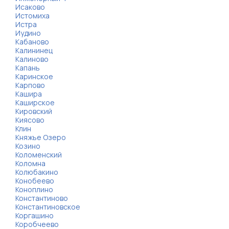
Исаково
Истомиха
Истра
Иудино
Кабаново
Калининец
Калиново
Капань
Каринское
Карпово
Кашира
Каширское
Кировский
Киясово
Клин
Княжье Озеро
Козино
Коломенский
Коломна
Колюбакино
Конобеево
Коноплино
Константиново
Константиновское
Коргашино
Коробчеево