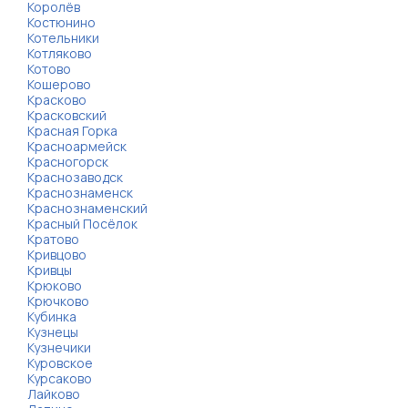
Королёв
Костюнино
Котельники
Котляково
Котово
Кошерово
Красково
Красковский
Красная Горка
Красноармейск
Красногорск
Краснозаводск
Краснознаменск
Краснознаменский
Красный Посёлок
Кратово
Кривцово
Кривцы
Крюково
Крючково
Кубинка
Кузнецы
Кузнечики
Куровское
Курсаково
Лайково