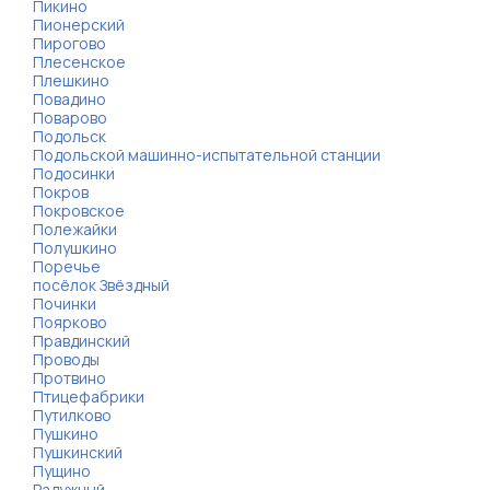
Пикино
Пионерский
Пирогово
Плесенское
Плешкино
Повадино
Поварово
Подольск
Подольской машинно-испытательной станции
Подосинки
Покров
Покровское
Полежайки
Полушкино
Поречье
посёлок Звёздный
Починки
Поярково
Правдинский
Проводы
Протвино
Птицефабрики
Путилково
Пушкино
Пушкинский
Пущино
Радужный