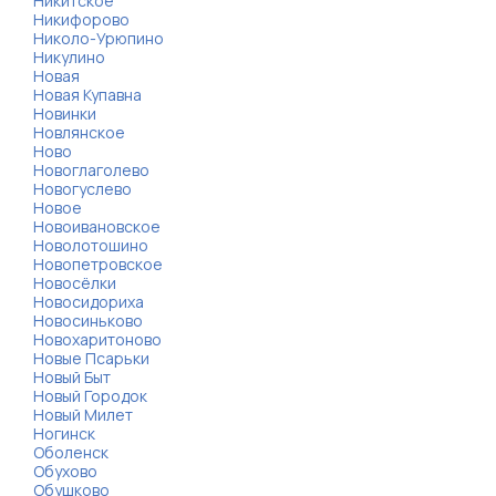
Никитское
Никифорово
Николо-Урюпино
Никулино
Новая
Новая Купавна
Новинки
Новлянское
Ново
Новоглаголево
Новогуслево
Новое
Новоивановское
Новолотошино
Новопетровское
Новосёлки
Новосидориха
Новосиньково
Новохаритоново
Новые Псарьки
Новый Быт
Новый Городок
Новый Милет
Ногинск
Оболенск
Обухово
Обушково