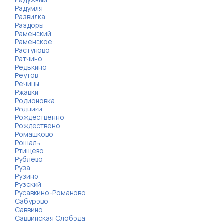
Радумля
Развилка
Раздоры
Раменский
Раменское
Растуново
Ратчино
Редькино
Реутов
Речицы
Ржавки
Родионовка
Родники
Рождественно
Рождествено
Ромашково
Рошаль
Ртищево
Рублёво
Руза
Рузино
Рузский
Русавкино-Романово
Сабурово
Саввино
Саввинская Слобода