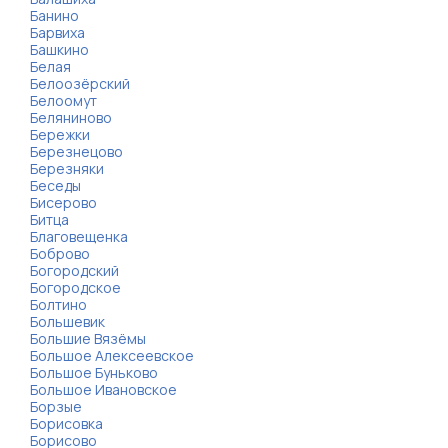
Банино
Барвиха
Башкино
Белая
Белоозёрский
Белоомут
Беляниново
Бережки
Березнецово
Березняки
Беседы
Бисерово
Битца
Благовещенка
Боброво
Богородский
Богородское
Болтино
Большевик
Большие Вязёмы
Большое Алексеевское
Большое Буньково
Большое Ивановское
Борзые
Борисовка
Борисово