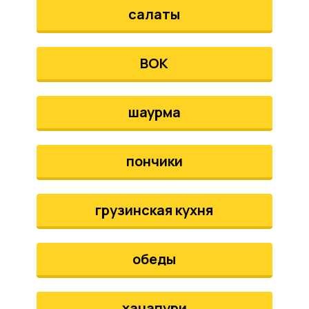
салаты
ВОК
шаурма
пончики
грузинская кухня
обеды
хачапури