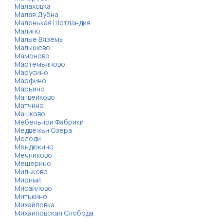
Малаховка
Малая Дубна
Маленькая Шотландия
Малино
Малые Вязёмы
Малышево
Мамоново
Мартемьяново
Марусино
Марфино
Марьино
Матвейково
Матчино
Машково
Мебельной Фабрики
Медвежьи Озёра
Мелоди
Мендюкино
Мечниково
Мещерино
Мильково
Мирный
Мисайлово
Митькино
Михайловка
Михайловская Слобода