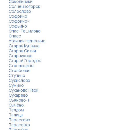
Сокольники
Солнечногорск
Солослово
Софрино
Софрино-1
Софьино
Спас-Тешилово
Спасс
станции Непецино
Старая Купавна
Старая Ситня
Старниково
Старый Городок
Степанщино
Столбовая
Ступино
Судислово
Сумино
Суханово Парк
Сухарево
Съяново-1
Сычёво
Талдом
Талицы
Тарасково
Тарасовка
Тарычёво