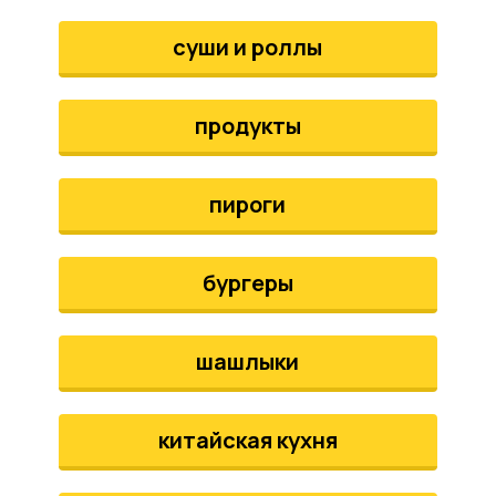
аты
суши и роллы
йки
продукты
апури
рма
пироги
бургеры
шашлыки
китайская кухня