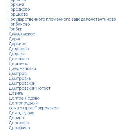
Горки-2
Городково
Горшково
Государственного племенного завода Константиново
Грибаново
Грибки
Давыдовское
Дарна
Дарьино
Деденево
Дедовск
Демихово
Дергаево
Дзержинский
Дмитров
Дмитровка
Дмитровский
Дмитровский Погост
Довиль
Долгое Лёдово
Долгопрудный
дома отдыха Покровское
Домодедово
Донино
Дорохово
Дрожжино