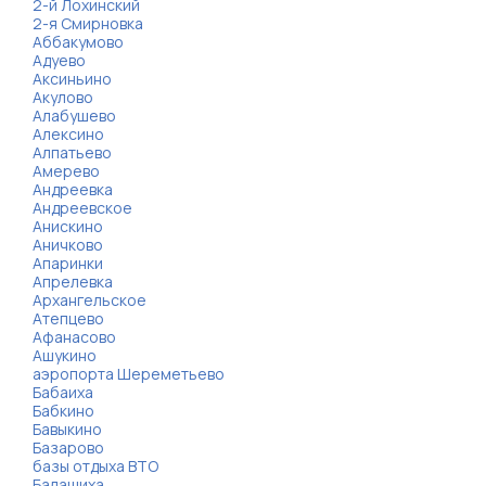
2-й Лохинский
2-я Смирновка
Аббакумово
Адуево
Аксиньино
Акулово
Алабушево
Алексино
Алпатьево
Амерево
Андреевка
Андреевское
Анискино
Аничково
Апаринки
Апрелевка
Архангельское
Атепцево
Афанасово
Ашукино
аэропорта Шереметьево
Бабаиха
Бабкино
Бавыкино
Базарово
базы отдыха ВТО
Балашиха