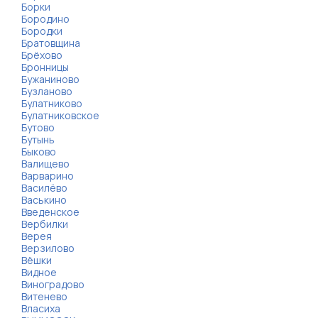
Борки
Бородино
Бородки
Братовщина
Брёхово
Бронницы
Бужаниново
Бузланово
Булатниково
Булатниковское
Бутово
Бутынь
Быково
Валищево
Варварино
Василёво
Васькино
Введенское
Вербилки
Верея
Верзилово
Вёшки
Видное
Виноградово
Витенево
Власиха