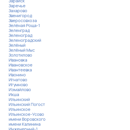
Зарайск
Заречье
Захарово
Звенигород
Зверосовхоза
Зелёная Роща-1
Зеленград
Зеленоград
Зеленоградский
Зелёный
Зелёный Мыс
Золотилово
Ивановка
Ивановское
Ивантеевка
Ивонино
Игнатово
Игумново
Измайлово
Икша
Ильинский
Ильинский Погост
Ильинское
Ильинское-Усово
имени Воровского
имени Калинина
Инженерный-1