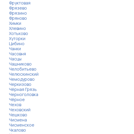
Фруктовая
Фрязево
Фрязино
Фряново
Химки
Хлевино
Хотьково
Хуторки
Цибино
Чанки
Часовня
Часцы
Чашниково
Челобитьево
Челюскинский
Чемодурово
Черкизово
Чёрная Грязь
Черноголовка
Чёрное
Чехов
Чеховский
Чешково
Чисмена
Чисменское
Чкалово