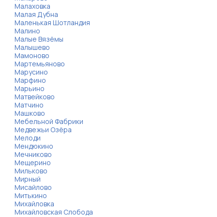
Малаховка
Малая Дубна
Маленькая Шотландия
Малино
Малые Вязёмы
Малышево
Мамоново
Мартемьяново
Марусино
Марфино
Марьино
Матвейково
Матчино
Машково
Мебельной Фабрики
Медвежьи Озёра
Мелоди
Мендюкино
Мечниково
Мещерино
Мильково
Мирный
Мисайлово
Митькино
Михайловка
Михайловская Слобода