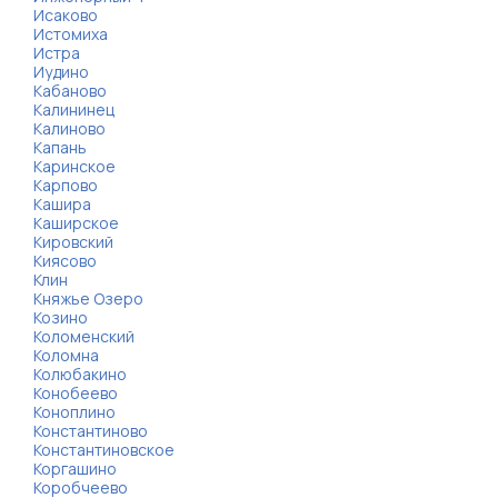
Исаково
Истомиха
Истра
Иудино
Кабаново
Калининец
Калиново
Капань
Каринское
Карпово
Кашира
Каширское
Кировский
Киясово
Клин
Княжье Озеро
Козино
Коломенский
Коломна
Колюбакино
Конобеево
Коноплино
Константиново
Константиновское
Коргашино
Коробчеево