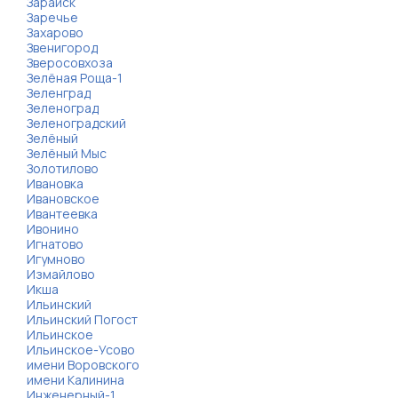
Зарайск
Заречье
Захарово
Звенигород
Зверосовхоза
Зелёная Роща-1
Зеленград
Зеленоград
Зеленоградский
Зелёный
Зелёный Мыс
Золотилово
Ивановка
Ивановское
Ивантеевка
Ивонино
Игнатово
Игумново
Измайлово
Икша
Ильинский
Ильинский Погост
Ильинское
Ильинское-Усово
имени Воровского
имени Калинина
Инженерный-1