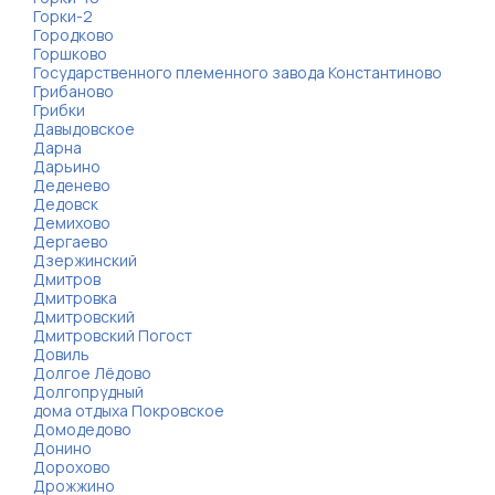
Горки-2
Городково
Горшково
Государственного племенного завода Константиново
Грибаново
Грибки
Давыдовское
Дарна
Дарьино
Деденево
Дедовск
Демихово
Дергаево
Дзержинский
Дмитров
Дмитровка
Дмитровский
Дмитровский Погост
Довиль
Долгое Лёдово
Долгопрудный
дома отдыха Покровское
Домодедово
Донино
Дорохово
Дрожжино