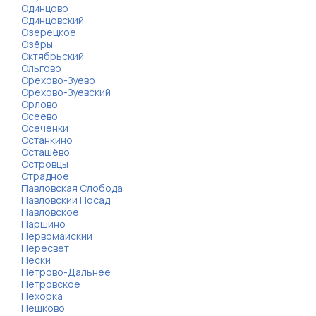
Одинцово
Одинцовский
Озерецкое
Озёры
Октябрьский
Ольгово
Орехово-Зуево
Орехово-Зуевский
Орлово
Осеево
Осеченки
Останкино
Осташёво
Островцы
Отрадное
Павловская Слобода
Павловский Посад
Павловское
Паршино
Первомайский
Пересвет
Пески
Петрово-Дальнее
Петровское
Пехорка
Пешково