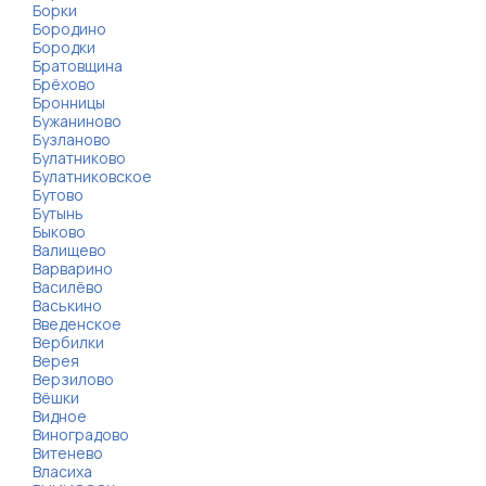
Борки
Бородино
Бородки
Братовщина
Брёхово
Бронницы
Бужаниново
Бузланово
Булатниково
Булатниковское
Бутово
Бутынь
Быково
Валищево
Варварино
Василёво
Васькино
Введенское
Вербилки
Верея
Верзилово
Вёшки
Видное
Виноградово
Витенево
Власиха