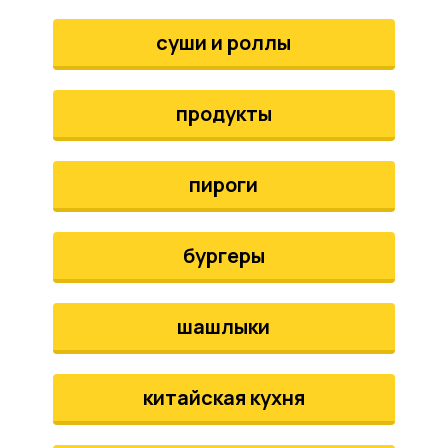
аты
суши и роллы
йки
продукты
апури
рма
пироги
бургеры
шашлыки
китайская кухня