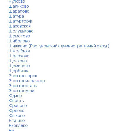
Чулково
Шаликово
Шарапово
Шатура
Шатурторф
Шаховская
Шелудьково
Шеметово
Шиболово
Шишкино (Растуновский административный округ)
Шмелёнки
Шолохово
Щелково
Щемилово
Щербинка
Электрогорск
Электроизолятор
Электросталь
Электроугли
Юдино
Юность
Юрасово
Юрлово
Юшково
Ягунино
Яковлево
Ям