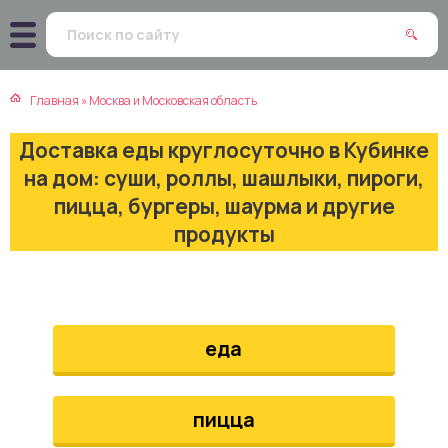
атская кухня
траки
Главная
»
Москва и Московская область
зинская кухня
ды
Доставка еды круглосуточно в Кубинке
айская кухня
ны
на дом: суши, роллы, шашлыки, пироги,
пицца, бургеры, шаурма и другие
екская кухня
чики
продукты
нская кухня
ечка
ерты
еда
епродукты
пицца
та