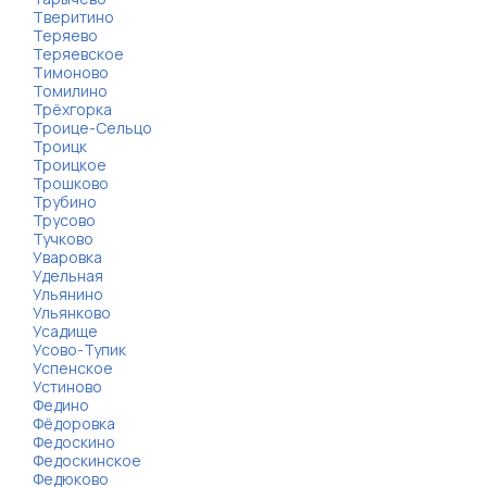
Тверитино
Теряево
Теряевское
Тимоново
Томилино
Трёхгорка
Троице-Сельцо
Троицк
Троицкое
Трошково
Трубино
Трусово
Тучково
Уваровка
Удельная
Ульянино
Ульянково
Усадище
Усово-Тупик
Успенское
Устиново
Федино
Фёдоровка
Федоскино
Федоскинское
Федюково