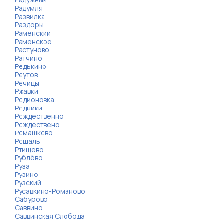
Радумля
Развилка
Раздоры
Раменский
Раменское
Растуново
Ратчино
Редькино
Реутов
Речицы
Ржавки
Родионовка
Родники
Рождественно
Рождествено
Ромашково
Рошаль
Ртищево
Рублёво
Руза
Рузино
Рузский
Русавкино-Романово
Сабурово
Саввино
Саввинская Слобода