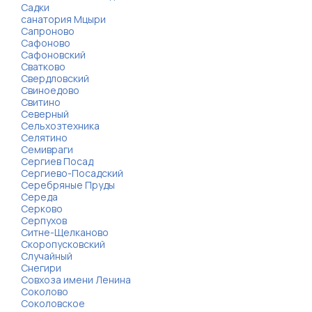
Садки
санатория Мцыри
Сапроново
Сафоново
Сафоновский
Сватково
Свердловский
Свиноедово
Свитино
Северный
Сельхозтехника
Селятино
Семивраги
Сергиев Посад
Сергиево-Посадский
Серебряные Пруды
Середа
Серково
Серпухов
Ситне-Щелканово
Скоропусковский
Случайный
Снегири
Совхоза имени Ленина
Соколово
Соколовское