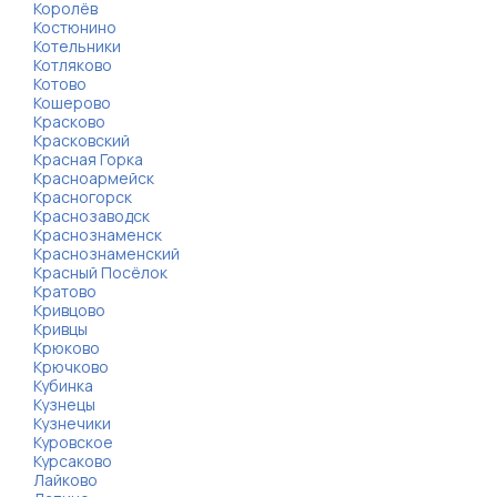
Королёв
Костюнино
Котельники
Котляково
Котово
Кошерово
Красково
Красковский
Красная Горка
Красноармейск
Красногорск
Краснозаводск
Краснознаменск
Краснознаменский
Красный Посёлок
Кратово
Кривцово
Кривцы
Крюково
Крючково
Кубинка
Кузнецы
Кузнечики
Куровское
Курсаково
Лайково