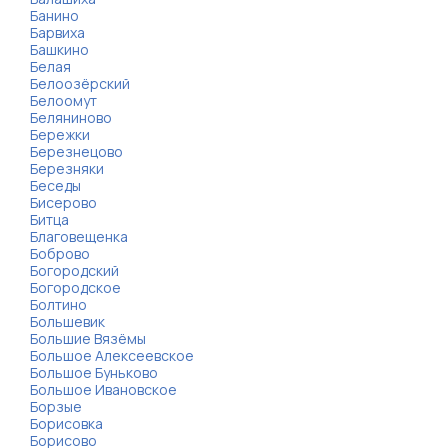
Банино
Барвиха
Башкино
Белая
Белоозёрский
Белоомут
Беляниново
Бережки
Березнецово
Березняки
Беседы
Бисерово
Битца
Благовещенка
Боброво
Богородский
Богородское
Болтино
Большевик
Большие Вязёмы
Большое Алексеевское
Большое Буньково
Большое Ивановское
Борзые
Борисовка
Борисово