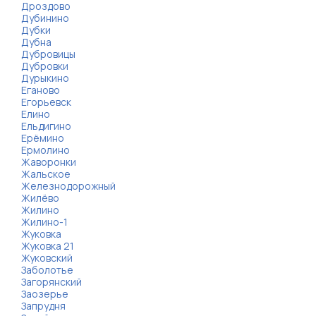
Дроздово
Дубинино
Дубки
Дубна
Дубровицы
Дубровки
Дурыкино
Еганово
Егорьевск
Елино
Ельдигино
Ерёмино
Ермолино
Жаворонки
Жальское
Железнодорожный
Жилёво
Жилино
Жилино-1
Жуковка
Жуковка 21
Жуковский
Заболотье
Загорянский
Заозерье
Запрудня