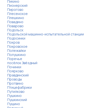
Пикино
Пионерский
Пирогово
Плесенское
Плешкино
Повадино
Поварово
Подольск
Подольской машинно-испытательной станции
Подосинки
Покров
Покровское
Полежайки
Полушкино
Поречье
посёлок Звёздный
Починки
Поярково
Правдинский
Проводы
Протвино
Птицефабрики
Путилково
Пушкино
Пушкинский
Пущино
Радужный