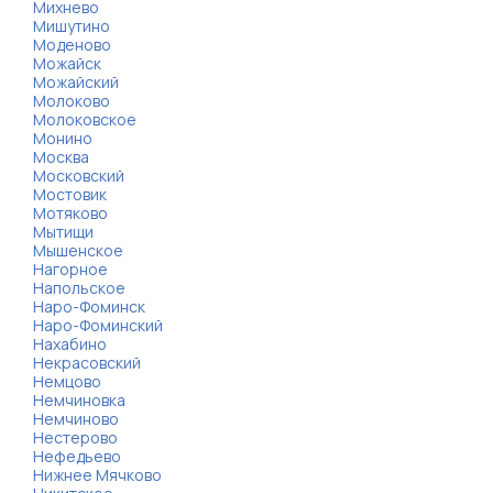
Михнево
Мишутино
Моденово
Можайск
Можайский
Молоково
Молоковское
Монино
Москва
Московский
Мостовик
Мотяково
Мытищи
Мышенское
Нагорное
Напольское
Наро-Фоминск
Наро-Фоминский
Нахабино
Некрасовский
Немцово
Немчиновка
Немчиново
Нестерово
Нефедьево
Нижнее Мячково