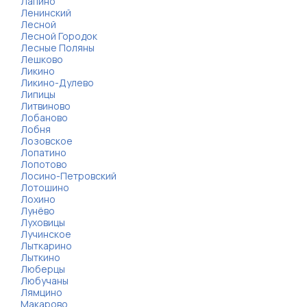
Лапино
Ленинский
Лесной
Лесной Городок
Лесные Поляны
Лешково
Ликино
Ликино-Дулево
Липицы
Литвиново
Лобаново
Лобня
Лозовское
Лопатино
Лопотово
Лосино-Петровский
Лотошино
Лохино
Лунёво
Луховицы
Лучинское
Лыткарино
Лыткино
Люберцы
Любучаны
Лямцино
Макарово