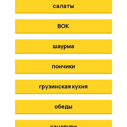
салаты
ВОК
шаурма
пончики
грузинская кухня
обеды
хачапури