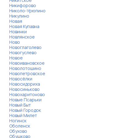
Никитское
Никифорово
Николо-Урюпино
Никулино
Новая
Новая Купавна
Новинки
Новлянское
Ново
Новоглаголево
Новогуслево
Новое
Новоивановское
Новолотошино
Новопетровское
Новосёлки
Новосидориха
Новосиньково
Новохаритоново
Новые Псарьки
Новый Быт
Новый Городок
Новый Милет
Ногинск
Оболенск
Обухово
Обушково