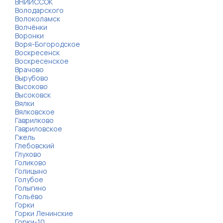
ВНИИССОК
Володарского
Волоколамск
Волчёнки
Воронки
Воря-Богородское
Воскресенск
Воскресенское
Врачово
Вырубово
Высоково
Высоковск
Вялки
Вялковское
Гаврилково
Гавриловское
Гжель
Глебовский
Глухово
Голиково
Голицыно
Голубое
Голыгино
Гольёво
Горки
Горки Ленинские
Горки-10