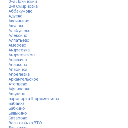
2-й Лохинский
2-я Смирновка
Аббакумово
Адуево
Аксиньино
Акулово
Алабушево
Алексино
Алпатьево
Амерево
Андреевка
Андреевское
Анискино
Аничково
Апаринки
Апрелевка
Архангельское
Атепцево
Афанасово
Ашукино
аэропорта Шереметьево
Бабаиха
Бабкино
Бавыкино
Базарово
базы отдыха ВТО
Балашиха