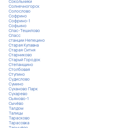
Сокольники
Солнечногорск
Солослово
Софрино
Софрино-1
Софьино
Спас-Тешилово
Спасс
станции Непецино
Старая Купавна
Старая Ситня
Старниково
Старый Городок
Степанщино
Столбовая
Ступино
Судислово
Сумино
Суханово Парк
Сухарево
Съяново-1
Сычёво
Талдом
Талицы
Тарасково
Тарасовка
Тарычёво