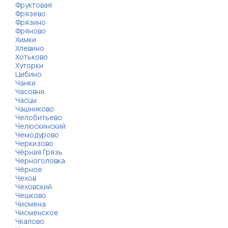
Фруктовая
Фрязево
Фрязино
Фряново
Химки
Хлевино
Хотьково
Хуторки
Цибино
Чанки
Часовня
Часцы
Чашниково
Челобитьево
Челюскинский
Чемодурово
Черкизово
Чёрная Грязь
Черноголовка
Чёрное
Чехов
Чеховский
Чешково
Чисмена
Чисменское
Чкалово