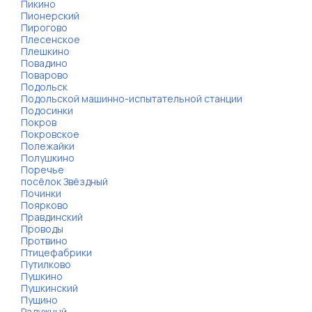
Пикино
Пионерский
Пирогово
Плесенское
Плешкино
Повадино
Поварово
Подольск
Подольской машинно-испытательной станции
Подосинки
Покров
Покровское
Полежайки
Полушкино
Поречье
посёлок Звёздный
Починки
Поярково
Правдинский
Проводы
Протвино
Птицефабрики
Путилково
Пушкино
Пушкинский
Пущино
Радужный