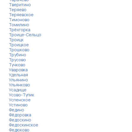
Тверитино
Теряево
Теряевское
Тимоново
Томилино
Трёхгорка
Троице-Сельцо
Троицк
Троицкое
Трошково
Трубино
Трусово
Тучково
Уваровка
Удельная
Ульянино
Ульянково
Усадище
Усово-Тупик
Успенское
Устиново
Федино
Фёдоровка
Федоскино
Федоскинское
Федюково