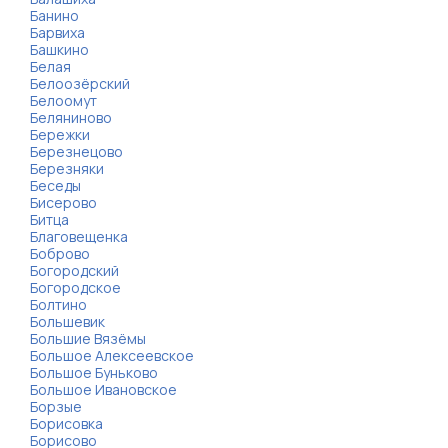
Банино
Барвиха
Башкино
Белая
Белоозёрский
Белоомут
Беляниново
Бережки
Березнецово
Березняки
Беседы
Бисерово
Битца
Благовещенка
Боброво
Богородский
Богородское
Болтино
Большевик
Большие Вязёмы
Большое Алексеевское
Большое Буньково
Большое Ивановское
Борзые
Борисовка
Борисово