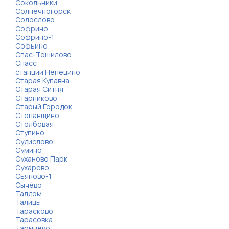
Сокольники
Солнечногорск
Солослово
Софрино
Софрино-1
Софьино
Спас-Тешилово
Спасс
станции Непецино
Старая Купавна
Старая Ситня
Старниково
Старый Городок
Степанщино
Столбовая
Ступино
Судислово
Сумино
Суханово Парк
Сухарево
Съяново-1
Сычёво
Талдом
Талицы
Тарасково
Тарасовка
Тарычёво