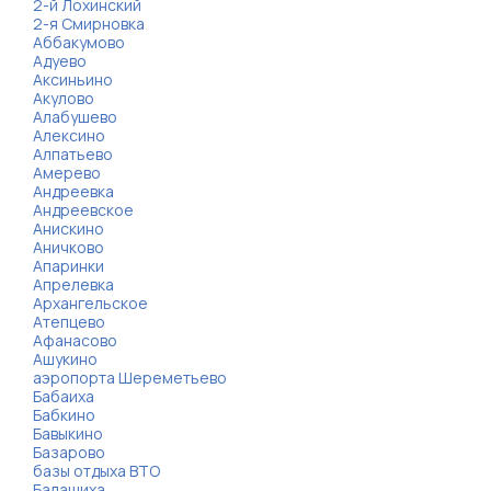
2-й Лохинский
2-я Смирновка
Аббакумово
Адуево
Аксиньино
Акулово
Алабушево
Алексино
Алпатьево
Амерево
Андреевка
Андреевское
Анискино
Аничково
Апаринки
Апрелевка
Архангельское
Атепцево
Афанасово
Ашукино
аэропорта Шереметьево
Бабаиха
Бабкино
Бавыкино
Базарово
базы отдыха ВТО
Балашиха