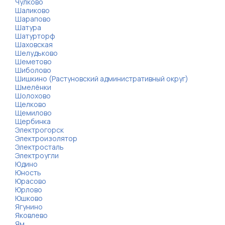
Чулково
Шаликово
Шарапово
Шатура
Шатурторф
Шаховская
Шелудьково
Шеметово
Шиболово
Шишкино (Растуновский административный округ)
Шмелёнки
Шолохово
Щелково
Щемилово
Щербинка
Электрогорск
Электроизолятор
Электросталь
Электроугли
Юдино
Юность
Юрасово
Юрлово
Юшково
Ягунино
Яковлево
Ям