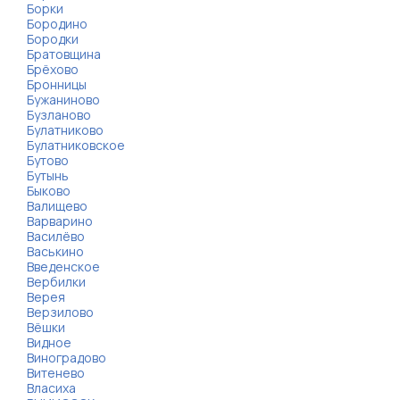
Борки
Бородино
Бородки
Братовщина
Брёхово
Бронницы
Бужаниново
Бузланово
Булатниково
Булатниковское
Бутово
Бутынь
Быково
Валищево
Варварино
Василёво
Васькино
Введенское
Вербилки
Верея
Верзилово
Вёшки
Видное
Виноградово
Витенево
Власиха