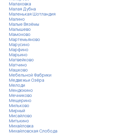
Малаховка
Малая Дубна
Маленькая Шотландия
Малино
Малые Вязёмы
Малышево
Мамоново
Мартемьяново
Марусино
Марфино
Марьино
Матвейково
Матчино
Машково
Мебельной Фабрики
Медвежьи Озёра
Мелоди
Мендюкино
Мечниково
Мещерино
Мильково
Мирный
Мисайлово
Митькино
Михайловка
Михайловская Слобода