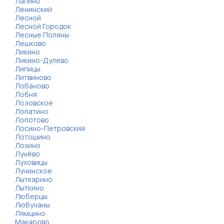
Лапино
Ленинский
Лесной
Лесной Городок
Лесные Поляны
Лешково
Ликино
Ликино-Дулево
Липицы
Литвиново
Лобаново
Лобня
Лозовское
Лопатино
Лопотово
Лосино-Петровский
Лотошино
Лохино
Лунёво
Луховицы
Лучинское
Лыткарино
Лыткино
Люберцы
Любучаны
Лямцино
Макарово