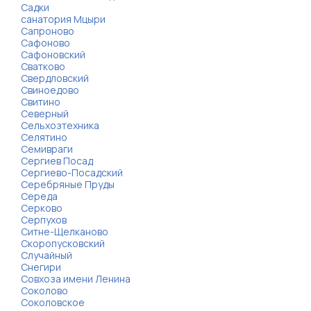
Садки
санатория Мцыри
Сапроново
Сафоново
Сафоновский
Сватково
Свердловский
Свиноедово
Свитино
Северный
Сельхозтехника
Селятино
Семивраги
Сергиев Посад
Сергиево-Посадский
Серебряные Пруды
Середа
Серково
Серпухов
Ситне-Щелканово
Скоропусковский
Случайный
Снегири
Совхоза имени Ленина
Соколово
Соколовское