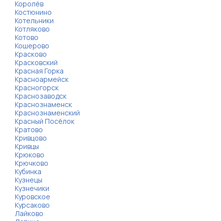
Королёв
Костюнино
Котельники
Котляково
Котово
Кошерово
Красково
Красковский
Красная Горка
Красноармейск
Красногорск
Краснозаводск
Краснознаменск
Краснознаменский
Красный Посёлок
Кратово
Кривцово
Кривцы
Крюково
Крючково
Кубинка
Кузнецы
Кузнечики
Куровское
Курсаково
Лайково