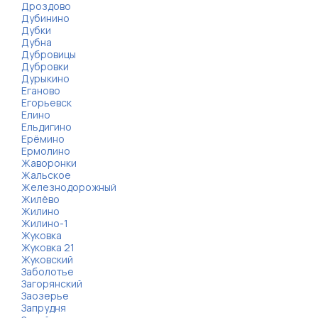
Дроздово
Дубинино
Дубки
Дубна
Дубровицы
Дубровки
Дурыкино
Еганово
Егорьевск
Елино
Ельдигино
Ерёмино
Ермолино
Жаворонки
Жальское
Железнодорожный
Жилёво
Жилино
Жилино-1
Жуковка
Жуковка 21
Жуковский
Заболотье
Загорянский
Заозерье
Запрудня