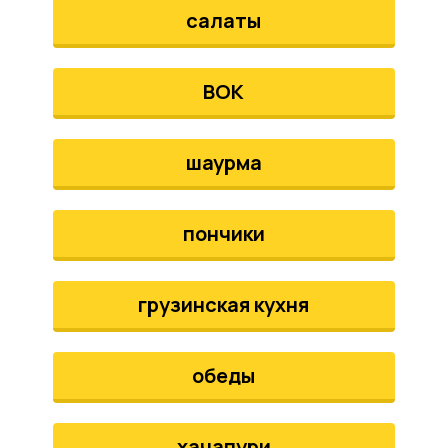
салаты
ВОК
шаурма
пончики
грузинская кухня
обеды
хачапури