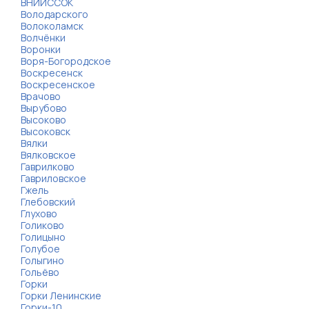
ВНИИССОК
Володарского
Волоколамск
Волчёнки
Воронки
Воря-Богородское
Воскресенск
Воскресенское
Врачово
Вырубово
Высоково
Высоковск
Вялки
Вялковское
Гаврилково
Гавриловское
Гжель
Глебовский
Глухово
Голиково
Голицыно
Голубое
Голыгино
Гольёво
Горки
Горки Ленинские
Горки-10