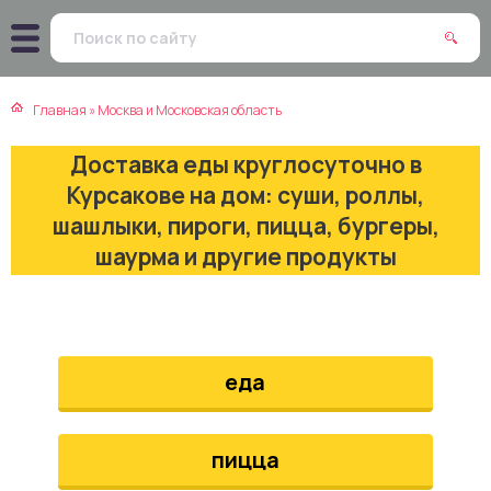
атская кухня
траки
Главная
»
Москва и Московская область
зинская кухня
ды
Доставка еды круглосуточно в
айская кухня
ны
Курсакове на дом: суши, роллы,
шашлыки, пироги, пицца, бургеры,
екская кухня
чики
шаурма и другие продукты
нская кухня
ечка
ерты
еда
епродукты
пицца
та