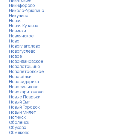
Никитское
Никифорово
Николо-Урюпино
Никулино
Новая
Новая Купавна
Новинки
Новлянское
Ново
Новоглаголево
Новогуслево
Новое
Новоивановское
Новолотошино
Новопетровское
Новосёлки
Новосидориха
Новосиньково
Новохаритоново
Новые Псарьки
Новый Быт
Новый Городок
Новый Милет
Ногинск
Оболенск
Обухово
Обушково