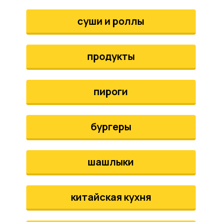
аты
суши и роллы
йки
продукты
апури
рма
пироги
бургеры
шашлыки
китайская кухня