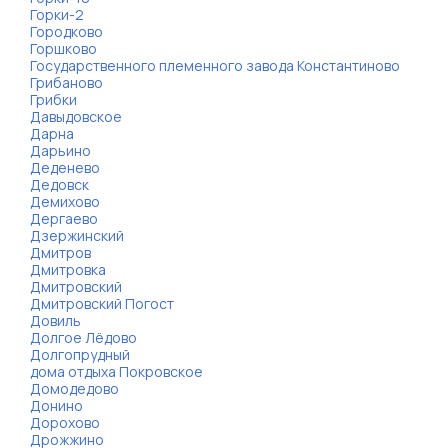
Горки-2
Городково
Горшково
Государственного племенного завода Константиново
Грибаново
Грибки
Давыдовское
Дарна
Дарьино
Деденево
Дедовск
Демихово
Дергаево
Дзержинский
Дмитров
Дмитровка
Дмитровский
Дмитровский Погост
Довиль
Долгое Лёдово
Долгопрудный
дома отдыха Покровское
Домодедово
Донино
Дорохово
Дрожжино