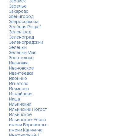
Зарайск
Заречье
Захарово
Звенигород
Зверосовхоза
Зелёная Роща-1
Зеленград
Зеленоград
Зеленоградский
Зелёный
Зелёный Мыс
Золотилово
Ивановка
Ивановское
Ивантеевка
Ивонино
Игнатово
Игумново
Измайлово
Икша
Ильинский
Ильинский Погост
Ильинское
Ильинское-Усово
имени Воровского
имени Калинина
Инженерный-1