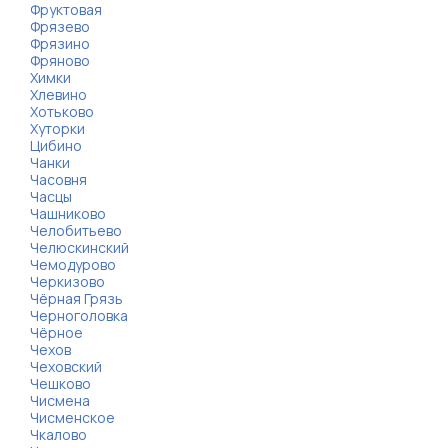
Фруктовая
Фрязево
Фрязино
Фряново
Химки
Хлевино
Хотьково
Хуторки
Цибино
Чанки
Часовня
Часцы
Чашниково
Челобитьево
Челюскинский
Чемодурово
Черкизово
Чёрная Грязь
Черноголовка
Чёрное
Чехов
Чеховский
Чешково
Чисмена
Чисменское
Чкалово