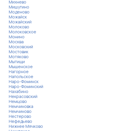
Михнево
Мишутино
Моденово
Можайск
Можайский
Молоково
Молоковское
Монино
Москва
Московский
Мостовик
Мотяково
Мытищи
Мышенское
Нагорное
Напольское
Наро-Фоминск
Наро-Фоминский
Нахабино
Некрасовский
Немцово
Немчиновка
Немчиново
Нестерово
Нефедьево
Нижнее Мячково