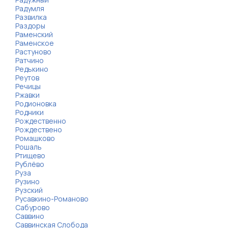
Радумля
Развилка
Раздоры
Раменский
Раменское
Растуново
Ратчино
Редькино
Реутов
Речицы
Ржавки
Родионовка
Родники
Рождественно
Рождествено
Ромашково
Рошаль
Ртищево
Рублёво
Руза
Рузино
Рузский
Русавкино-Романово
Сабурово
Саввино
Саввинская Слобода