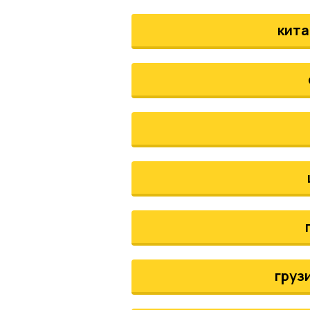
кита
груз