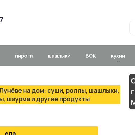
7
пироги
шашлыки
ВОК
кухни
С
Лунёве на дом: суши, роллы, шашлыки,
ры, шаурма и другие продукты
еда