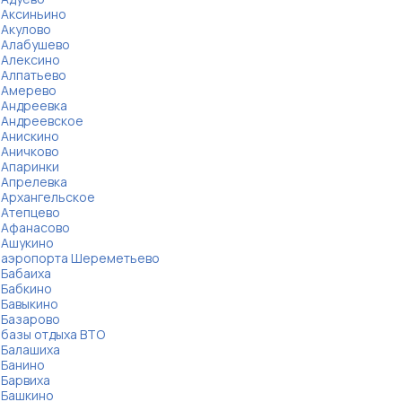
Аксиньино
Акулово
Алабушево
Алексино
Алпатьево
Амерево
Андреевка
Андреевское
Анискино
Аничково
Апаринки
Апрелевка
Архангельское
Атепцево
Афанасово
Ашукино
аэропорта Шереметьево
Бабаиха
Бабкино
Бавыкино
Базарово
базы отдыха ВТО
Балашиха
Банино
Барвиха
Башкино