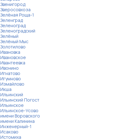
Звенигород
Зверосовхоза
Зелёная Роща-1
Зеленград
Зеленоград
Зеленоградский
Зелёный
Зелёный Мыс
Золотилово
Ивановка
Ивановское
Ивантеевка
Ивонино
Игнатово
Игумново
Измайлово
Икша
Ильинский
Ильинский Погост
Ильинское
Ильинское-Усово
имени Воровского
имени Калинина
Инженерный-1
Исаково
Истомиха