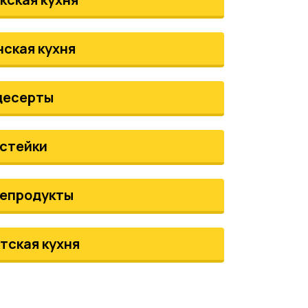
нская кухня
десерты
стейки
епродукты
тская кухня