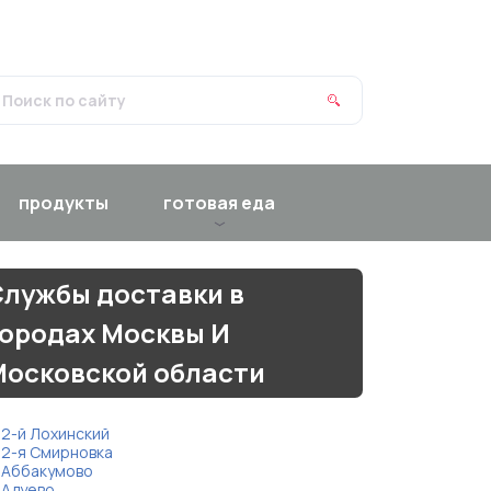
продукты
готовая еда
лужбы доставки в
городах Москвы И
Московской области
2-й Лохинский
2-я Смирновка
Аббакумово
Адуево