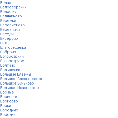
Белая
Белоозёрский
Белоомут
Беляниново
Бережки
Березнецово
Березняки
Беседы
Бисерово
Битца
Благовещенка
Боброво
Богородский
Богородское
Болтино
Большевик
Большие Вязёмы
Большое Алексеевское
Большое Буньково
Большое Ивановское
Борзые
Борисовка
Борисово
Борки
Бородино
Бородки