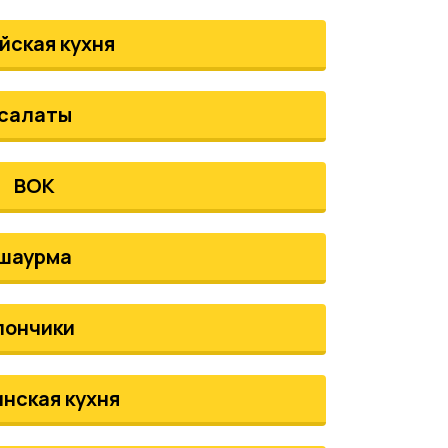
йская кухня
салаты
ВОК
шаурма
пончики
инская кухня