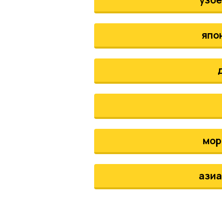
япо
мор
азиа