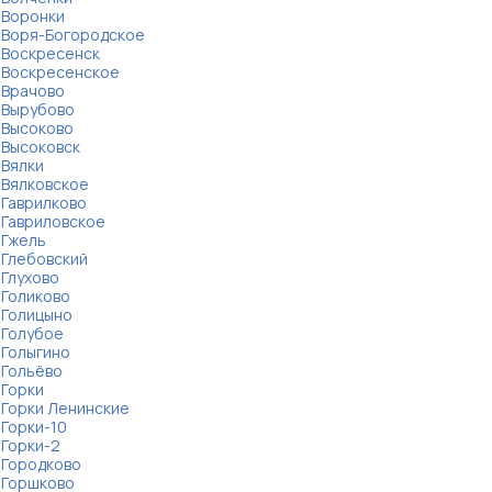
Воронки
Воря-Богородское
Воскресенск
Воскресенское
Врачово
Вырубово
Высоково
Высоковск
Вялки
Вялковское
Гаврилково
Гавриловское
Гжель
Глебовский
Глухово
Голиково
Голицыно
Голубое
Голыгино
Гольёво
Горки
Горки Ленинские
Горки-10
Горки-2
Городково
Горшково