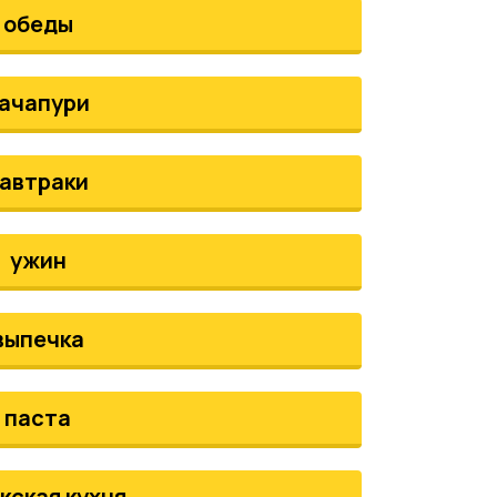
обеды
ачапури
автраки
ужин
выпечка
паста
кская кухня