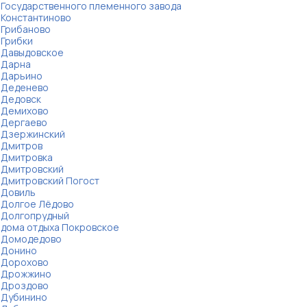
Государственного племенного завода
Константиново
Грибаново
Грибки
Давыдовское
Дарна
Дарьино
Деденево
Дедовск
Демихово
Дергаево
Дзержинский
Дмитров
Дмитровка
Дмитровский
Дмитровский Погост
Довиль
Долгое Лёдово
Долгопрудный
дома отдыха Покровское
Домодедово
Донино
Дорохово
Дрожжино
Дроздово
Дубинино