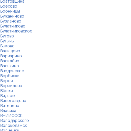
Братовщина
Брёхово
Бронницы
Бужаниново
Бузланово
Булатниково
Булатниковское
Бутово
Бутынь
Быково
Валищево
Варварино
Василёво
Васькино
Введенское
Вербилки
Верея
Верзилово
Вёшки
Видное
Виноградово
Витенево
Власиха
ВНИИССОК
Володарского
Волоколамск
Волчёнки