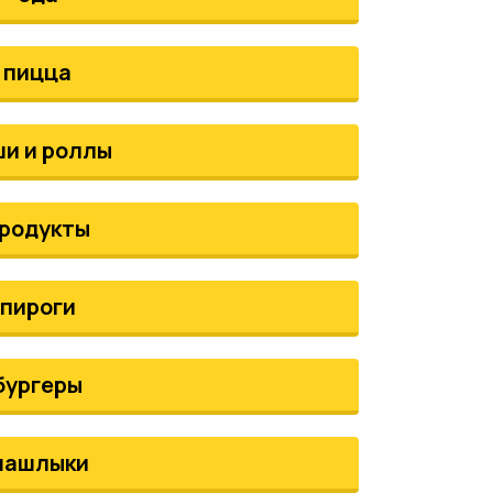
пицца
ши и роллы
родукты
пироги
бургеры
шашлыки