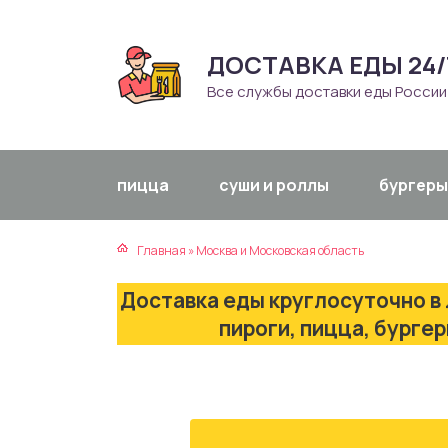
ДОСТАВКА ЕДЫ 24/
атская кухня
траки
Все службы доставки еды России
зинская кухня
ды
айская кухня
ны
пицца
суши и роллы
бургеры
екская кухня
чики
Главная
»
Москва и Московская область
нская кухня
ечка
Доставка еды круглосуточно в 
ерты
пироги, пицца, бурге
епродукты
та