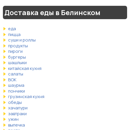
Доставка еды в Белинском
еда
пицца
суши и роллы
продукты
пироги
бургеры
шашлыки
китайская кухня
салаты
ВОК
шаурма
пончики
грузинская кухня
обеды
хачапури
завтраки
ужин
выпечка