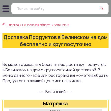
атская кухня
траки
Главная
»
Пензенская область
»
Белинский
зинская кухня
ды
Доставка Продуктов в Белинском на дом
айская кухня
ны
бесплатно и круглосуточно
екская кухня
чики
Вы можете заказать бесплатную доставку Продуктов
нская кухня
ечка
в Белинском на дом с круглосуточной доставкой. В
меню данного кафе или ресторана вы можете выбрать
ерты
Продуктов по лучшей цене или на скидке.
~~~Белинский~~~
епродукты
Матрёшка
та