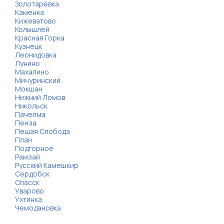
Золотарёвка
Каменка
Кижеватово
Колышлей
Красная Горка
Кузнецк
Леонидовка
Лунино
Махалино
Мичуринский
Мокшан
Нижний Ломов
Никольск
Пачелма
Пенза
Пешая Слобода
План
Подгорное
Рамзай
Русский Камешкир
Сердобск
Спасск
Уварово
Ухтинка
Чемодановка