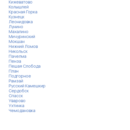
Кижеватово
Колышлей
Красная Горка
Кузнецк
Леонидовка
Лунино
Махалино
Мичуринский
Мокшан
Нижний Ломов
Никольск
Пачелма
Пенза
Пешая Слобода
План
Подгорное
Рамзай
Русский Камешкир
Сердобск
Спасск
Уварово
Ухтинка
Чемодановка