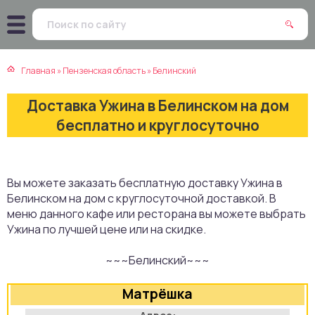
атская кухня
траки
Главная
»
Пензенская область
»
Белинский
зинская кухня
ды
Доставка Ужина в Белинском на дом
айская кухня
ны
бесплатно и круглосуточно
екская кухня
чики
Вы можете заказать бесплатную доставку Ужина в
нская кухня
ечка
Белинском на дом с круглосуточной доставкой. В
меню данного кафе или ресторана вы можете выбрать
ерты
Ужина по лучшей цене или на скидке.
~~~Белинский~~~
епродукты
Матрёшка
та