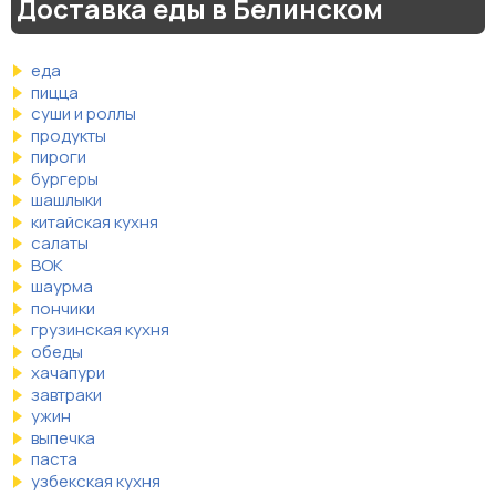
Доставка еды в Белинском
еда
пицца
суши и роллы
продукты
пироги
бургеры
шашлыки
китайская кухня
салаты
ВОК
шаурма
пончики
грузинская кухня
обеды
хачапури
завтраки
ужин
выпечка
паста
узбекская кухня